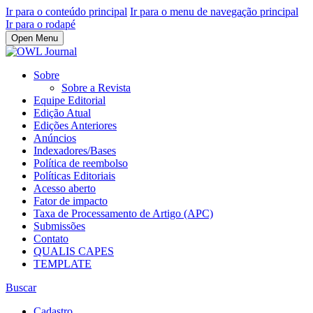
Ir para o conteúdo principal
Ir para o menu de navegação principal
Ir para o rodapé
Open Menu
Sobre
Sobre a Revista
Equipe Editorial
Edição Atual
Edições Anteriores
Anúncios
Indexadores/Bases
Política de reembolso
Políticas Editoriais
Acesso aberto
Fator de impacto
Taxa de Processamento de Artigo (APC)
Submissões
Contato
QUALIS CAPES
TEMPLATE
Buscar
Cadastro