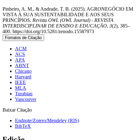
Pinheiro, A. M., & Andrade, T. B. (2025). AGRONEGÓCIO EM
VISTA À SUA SUSTENTABILIDADE E AOS SEUS
PRINCÍPIOS.
Revista OWL (OWL Journal) - REVISTA
INTERDISCIPLINAR DE ENSINO E EDUCAÇÃO
,
3
(2), 385–
400. https://doi.org/10.5281/zenodo.15587973
Fomatos de Citação
ACM
ACS
APA
ABNT
Chicago
Harvard
IEEE
MLA
Turabian
Vancouver
Baixar Citação
Endnote/Zotero/Mendeley (RIS)
BibTeX
Edição