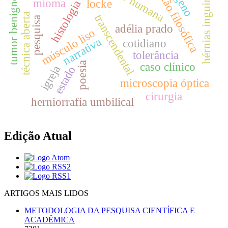
reflexão filosófica
hérnias inguinais
tumor benigno
mioma
locke
histologia
técnica aberta
transcendental
pesquisa
adélia prado
músculo liso
narrativa
cotidiano
tolerância
caso clínico
poesia
igreja
estado
microscopia óptica
cirurgia
herniorrafia umbilical
Edição Atual
ARTIGOS MAIS LIDOS
METODOLOGIA DA PESQUISA CIENTÍFICA E
ACADÊMICA