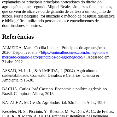
explanados os principais princípios norteadores do direito do
agronegócio, que, segundo Miguel Reale, são juízos fundamentais,
que servem de alicerce ou de garantia de certeza a um conjunto de
juízos. Nesta pesquisa, foi utilizado o método de pesquisa qualitativa
e bibliográfica, utilizando pensamentos e entendimentos de
doutrinadores e mestres.
Referências
ALMEIDA, Maria Cecília Ladeira. Princípios do agronegócio.
2020. Disponível em: <
https://animalbusiness.com.br/negocios-e-
mercado/cenario-agro/principios-do-agronegocio/
>. Acessado em:
21 abr. 2022.
ASSAD, M. L. L., & ALMEIDA, J. (2004). Agricultura e
sustentabilidade. Contexto, Desafios e Cenários. Ciência &
Ambiente, p.15-30.
BACHA, Carlos José Caetano. Economia e política agrícola no
Brasil. Campinas: Alínea, 2018.
BATALHA, M. Gestão Agroindustrial. São Paulo: Atlas, 1997.
Kesseler, N. S., Piccinin, Y., Rossato, M. V., Dörr, A. C., de Freitas,
L. A. R., & Marin, A. (2014). Práticas sustentáveis nas pequenas